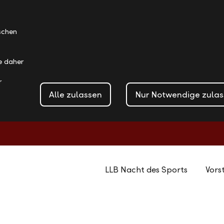
schen
ie daher
r
Alle zulassen
Nur Notwendige zula
LLB Nacht des Sports
Vors