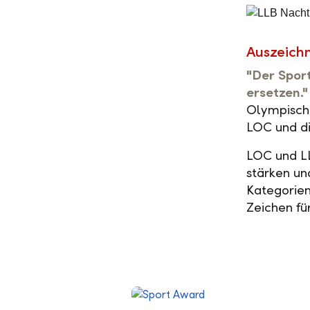
Auszeich
"Der Sport
ersetzen."
Olympische
LOC und d
LOC und LL
stärken un
Kategorien
Zeichen fü