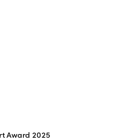
winner des LLB Sport Awards 2025 sin
rt Award 2025