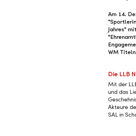
Am 14. De
"Sportleri
Jahres" m
"Ehrenamtl
Engagemen
WM Titeln 
Die LLB N
Mit der LL
und das Li
Geschehnis
Akteure de
SAL in Sch