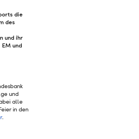
orts die
am des
n und ihr
t EM und
andesbank
lge und
abei alle
eier in den
r
.