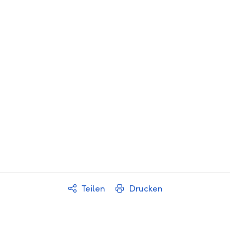
Sportler des Jahres
Tea
Teilen
Drucken